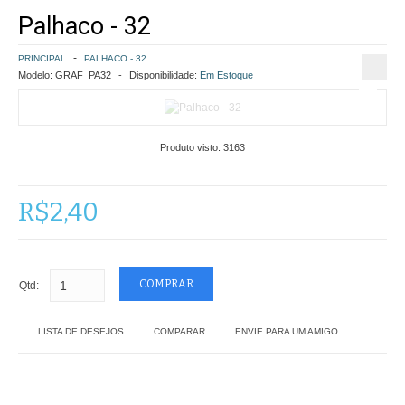
Palhaco - 32
COMO COMPRAR
PRINCIPAL
PALHACO - 32
POLÍTICA DE FRETE GRÁTIS
Modelo:
GRAF_PA32
Disponibilidade:
Em Estoque
SIMULAR FRETE
Produto visto:
3163
FINALIZAR COMPRA
CONTATO
R$2,40
Qtd:
LISTA DE DESEJOS
COMPARAR
ENVIE PARA UM AMIGO