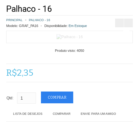
Palhaco - 16
COMO COMPRAR
PRINCIPAL
PALHACO - 16
POLÍTICA DE FRETE GRÁTIS
Modelo:
GRAF_PA16
Disponibilidade:
Em Estoque
SIMULAR FRETE
Produto visto:
4050
FINALIZAR COMPRA
CONTATO
R$2,35
Qtd:
LISTA DE DESEJOS
COMPARAR
ENVIE PARA UM AMIGO