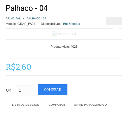
Palhaco - 04
COMO COMPRAR
PRINCIPAL
PALHACO - 04
POLÍTICA DE FRETE GRÁTIS
Modelo:
GRAF_PA04
Disponibilidade:
Em Estoque
SIMULAR FRETE
Produto visto:
4025
FINALIZAR COMPRA
CONTATO
R$2,60
Qtd:
LISTA DE DESEJOS
COMPARAR
ENVIE PARA UM AMIGO