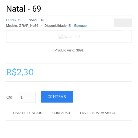
Natal - 69
COMO COMPRAR
PRINCIPAL
NATAL - 69
POLÍTICA DE FRETE GRÁTIS
Modelo:
GRAF_Na69
Disponibilidade:
Em Estoque
SIMULAR FRETE
Produto visto:
3091
FINALIZAR COMPRA
CONTATO
R$2,30
Qtd:
LISTA DE DESEJOS
COMPARAR
ENVIE PARA UM AMIGO