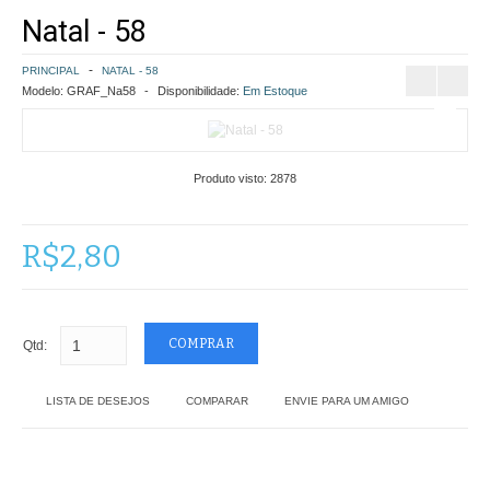
Natal - 58
COMO COMPRAR
PRINCIPAL
NATAL - 58
POLÍTICA DE FRETE GRÁTIS
Modelo:
GRAF_Na58
Disponibilidade:
Em Estoque
SIMULAR FRETE
Produto visto:
2878
FINALIZAR COMPRA
CONTATO
R$2,80
Qtd:
LISTA DE DESEJOS
COMPARAR
ENVIE PARA UM AMIGO