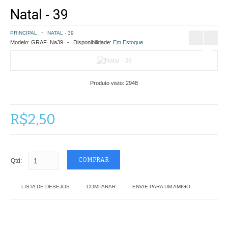
Natal - 39
COMO COMPRAR
PRINCIPAL
NATAL - 39
POLÍTICA DE FRETE GRÁTIS
Modelo:
GRAF_Na39
Disponibilidade:
Em Estoque
SIMULAR FRETE
Produto visto:
2948
FINALIZAR COMPRA
CONTATO
R$2,50
Qtd:
LISTA DE DESEJOS
COMPARAR
ENVIE PARA UM AMIGO