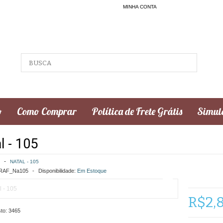
MINHA CONTA
o
Como Comprar
Política de Frete Grátis
Simula
l - 105
NATAL - 105
AF_Na105
Disponibilidade:
Em Estoque
R$2,
to:
3465