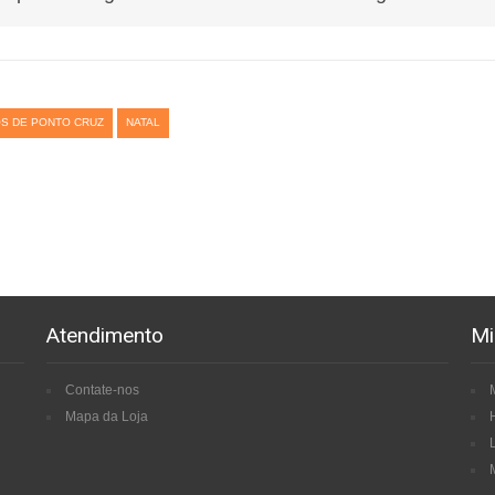
S DE PONTO CRUZ
NATAL
Atendimento
Mi
Contate-nos
Mapa da Loja