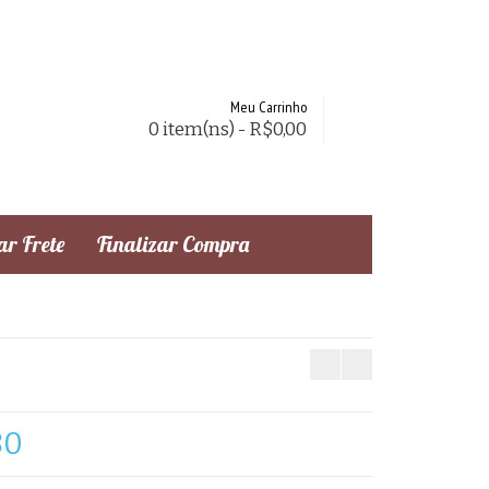
Meu Carrinho
0 item(ns) - R$0,00
r Frete
Finalizar Compra
80