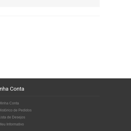
nha Conta
Minha Conta
Histórico de Pedidos
Lista de Desejos
Meu Informativo