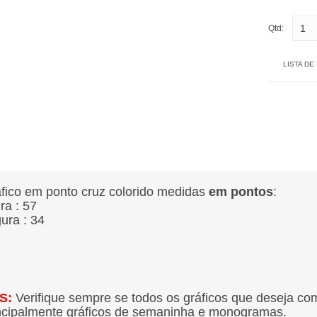
Qtd:
LISTA DE
fico em ponto cruz colorido medidas
em pontos
:
ura : 57
gura : 34
S:
Verifique sempre se todos os gráficos que deseja co
ncipalmente gráficos de semaninha e monogramas.