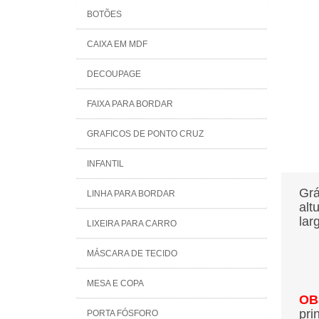
BOTÕES
CAIXA EM MDF
DECOUPAGE
FAIXA PARA BORDAR
GRAFICOS DE PONTO CRUZ
INFANTIL
Grá
LINHA PARA BORDAR
alt
lar
LIXEIRA PARA CARRO
MÁSCARA DE TECIDO
MESA E COPA
OB
pri
PORTA FÓSFORO