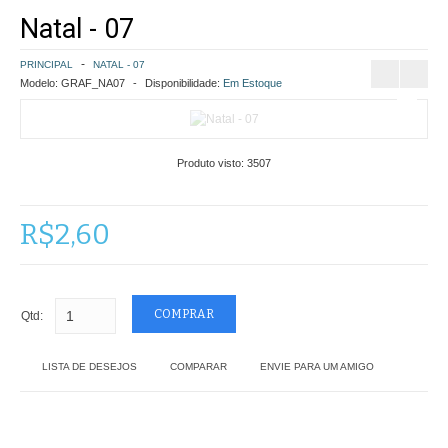
Natal - 07
COMO COMPRAR
PRINCIPAL
NATAL - 07
POLÍTICA DE FRETE GRÁTIS
Modelo:
GRAF_NA07
Disponibilidade:
Em Estoque
SIMULAR FRETE
Produto visto:
3507
FINALIZAR COMPRA
CONTATO
R$2,60
Qtd:
LISTA DE DESEJOS
COMPARAR
ENVIE PARA UM AMIGO