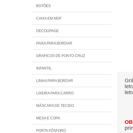
BOTÕES
CAIXA EM MDF
DECOUPAGE
FAIXA PARA BORDAR
GRAFICOS DE PONTO CRUZ
INFANTIL
Grá
LINHA PARA BORDAR
let
let
LIXEIRA PARA CARRO
MÁSCARA DE TECIDO
MESA E COPA
OB
pri
PORTA FÓSFORO