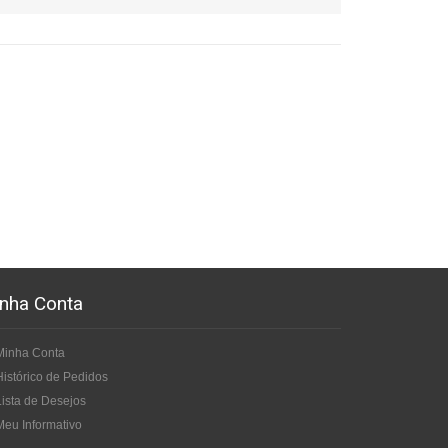
nha Conta
Minha Conta
Histórico de Pedidos
Lista de Desejos
Meu Informativo