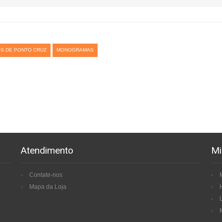
S DE PONTO CRUZ
MONOGRAMAS
Atendimento
Mi
Contate-nos
Mapa da Loja