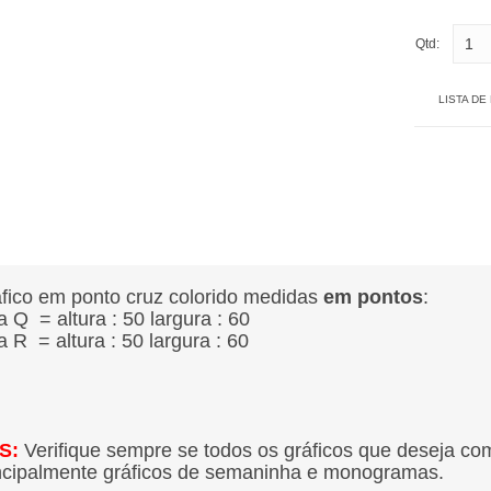
Qtd:
LISTA DE
fico em ponto cruz colorido medidas
em pontos
:
ra Q = altura : 50
largura : 60
ra R = altura : 50 largura : 60
S:
Verifique sempre se todos os gráficos que deseja co
ncipalmente gráficos de semaninha e monogramas.