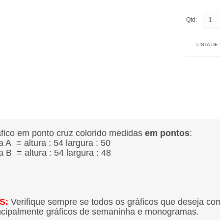
Qtd:
LISTA DE
fico em ponto cruz colorido medidas
em pontos
:
ra A = altura : 54
largura : 50
ra B = altura : 54 largura : 48
S:
Verifique sempre se todos os gráficos que deseja co
ncipalmente gráficos de semaninha e monogramas.