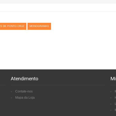
S DE PONTO CRUZ
MONOGRAMAS
Atendimento
Mi
Contate-nos
Mapa da Loja