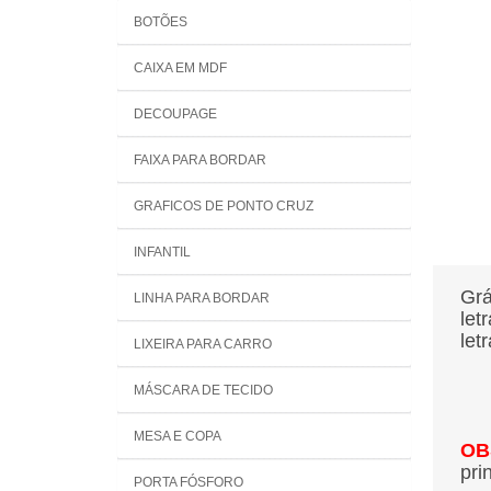
BOTÕES
CAIXA EM MDF
DECOUPAGE
FAIXA PARA BORDAR
GRAFICOS DE PONTO CRUZ
INFANTIL
Grá
LINHA PARA BORDAR
let
let
LIXEIRA PARA CARRO
MÁSCARA DE TECIDO
MESA E COPA
OB
pri
PORTA FÓSFORO