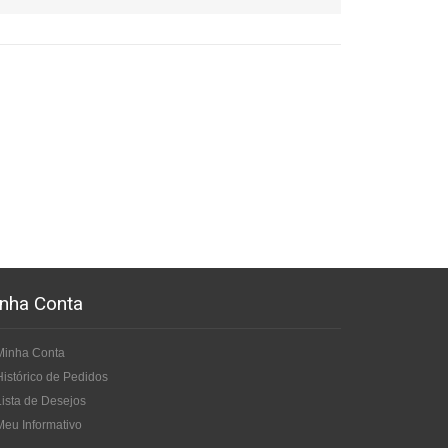
nha Conta
Minha Conta
Histórico de Pedidos
Lista de Desejos
Meu Informativo