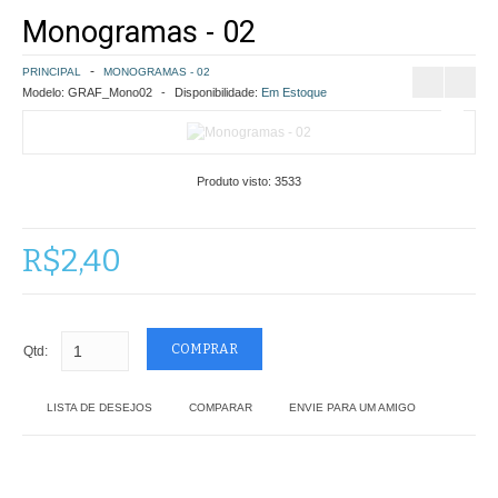
Monogramas - 02
COMO COMPRAR
PRINCIPAL
MONOGRAMAS - 02
POLÍTICA DE FRETE GRÁTIS
Modelo:
GRAF_Mono02
Disponibilidade:
Em Estoque
SIMULAR FRETE
Produto visto:
3533
FINALIZAR COMPRA
CONTATO
R$2,40
Qtd:
LISTA DE DESEJOS
COMPARAR
ENVIE PARA UM AMIGO