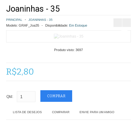
Joaninhas - 35
COMO COMPRAR
PRINCIPAL
JOANINHAS - 35
POLÍTICA DE FRETE GRÁTIS
Modelo:
GRAF_Joa35
Disponibilidade:
Em Estoque
SIMULAR FRETE
Produto visto:
3697
FINALIZAR COMPRA
CONTATO
R$2,80
Qtd:
LISTA DE DESEJOS
COMPARAR
ENVIE PARA UM AMIGO