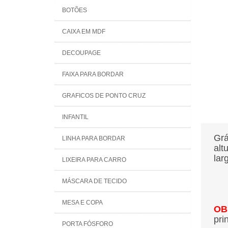
BOTÕES
CAIXA EM MDF
DECOUPAGE
FAIXA PARA BORDAR
GRAFICOS DE PONTO CRUZ
INFANTIL
Grá
LINHA PARA BORDAR
alt
lar
LIXEIRA PARA CARRO
MÁSCARA DE TECIDO
MESA E COPA
OB
pri
PORTA FÓSFORO