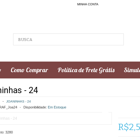
MINHA CONTA
o
Como Comprar
Política de Frete Grátis
Simula
inhas - 24
JOANINHAS - 24
AF_Joa24
Disponibilidade:
Em Estoque
R$2,
to:
3280