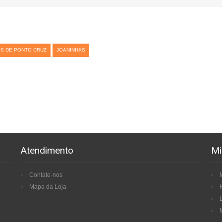
S DE PONTO CRUZ
JOANINHAS
Atendimento
Mi
Contate-nos
Mapa da Loja