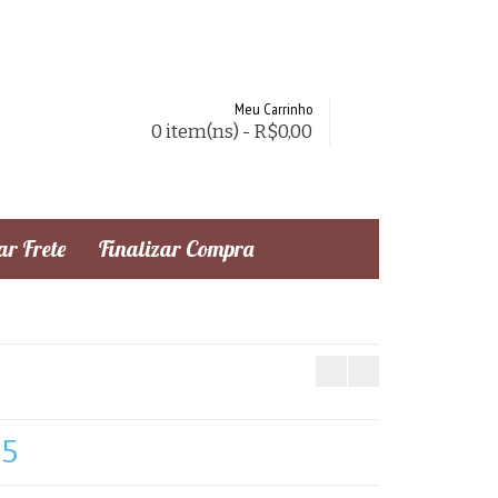
Meu Carrinho
0 item(ns) - R$0,00
r Frete
Finalizar Compra
55