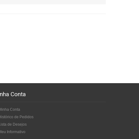
nha Conta
Minha Conta
Histórico de Pedidos
Lista de Desejos
Meu Informativo