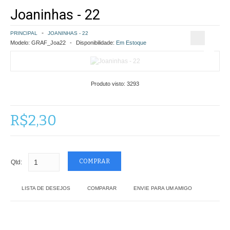
Joaninhas - 22
COMO COMPRAR
PRINCIPAL
JOANINHAS - 22
POLÍTICA DE FRETE GRÁTIS
Modelo:
GRAF_Joa22
Disponibilidade:
Em Estoque
SIMULAR FRETE
Produto visto:
3293
FINALIZAR COMPRA
CONTATO
R$2,30
Qtd:
LISTA DE DESEJOS
COMPARAR
ENVIE PARA UM AMIGO