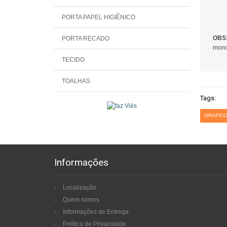
PORTA PAPEL HIGIÊNICO
OBS
PORTA RECADO
mono
TECIDO
TOALHAS
Tags:
GRAFICO
Informações
Localização
Quem somos
Informações de Entrega
Política de Privacidade