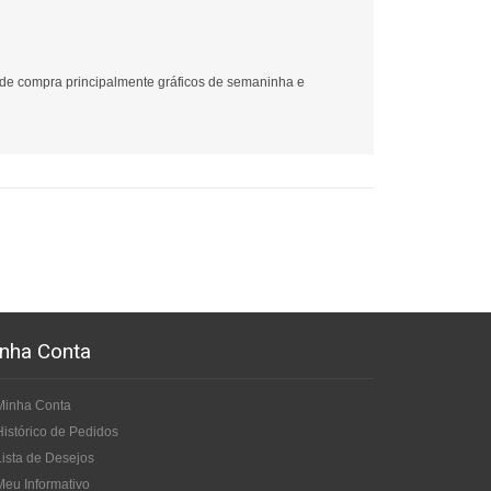
 de compra principalmente gráficos de semaninha e
nha Conta
Minha Conta
Histórico de Pedidos
Lista de Desejos
Meu Informativo