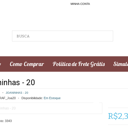
MINHA CONTA
o
Como Comprar
Política de Frete Grátis
Simula
inhas - 20
JOANINHAS - 20
AF_Joa20
Disponibilidade:
Em Estoque
R$2,
to:
3343