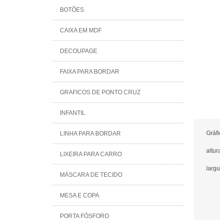
BOTÕES
CAIXA EM MDF
DECOUPAGE
FAIXA PARA BORDAR
GRAFICOS DE PONTO CRUZ
INFANTIL
Gráf
LINHA PARA BORDAR
altur
LIXEIRA PARA CARRO
largu
MÁSCARA DE TECIDO
MESA E COPA
PORTA FÓSFORO