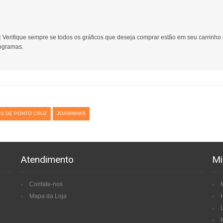
:
Verifique sempre se todos os gráficos que deseja comprar estão em seu carrinho
gramas.
S DE PONTO CRUZ
JOANINHAS
Atendimento
Mi
Contate-nos
Mapa da Loja