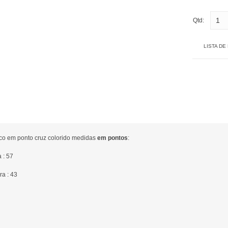
Qtd:
LISTA DE
ico em ponto cruz colorido medidas
em pontos
:
a : 57
ra : 43