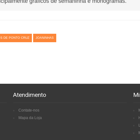
ncipalmente gráficos de semaninha e monogramas.
S DE PONTO CRUZ
JOANINHAS
Atendimento
Mi
Contate-nos
Mapa da Loja