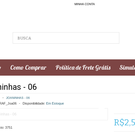
MINHA CONTA
o
Como Comprar
Política de Frete Grátis
Simula
inhas - 06
JOANINHAS - 06
AF_Joa06
Disponibilidade:
Em Estoque
R$2,
to:
3751