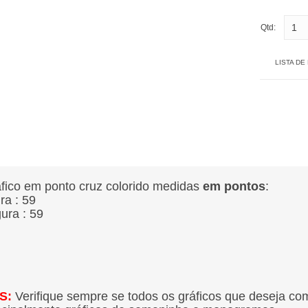
Qtd:
LISTA DE
fico em ponto cruz colorido medidas
em pontos
:
ura : 59
gura : 59
S:
Verifique sempre se todos os gráficos que deseja co