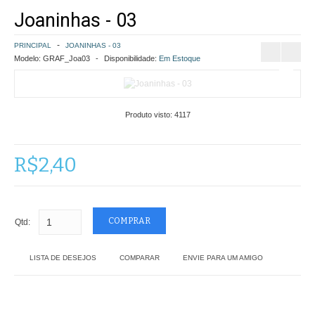
Joaninhas - 03
COMO COMPRAR
PRINCIPAL
JOANINHAS - 03
POLÍTICA DE FRETE GRÁTIS
Modelo:
GRAF_Joa03
Disponibilidade:
Em Estoque
SIMULAR FRETE
Produto visto:
4117
FINALIZAR COMPRA
CONTATO
R$2,40
Qtd:
LISTA DE DESEJOS
COMPARAR
ENVIE PARA UM AMIGO