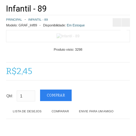
Infantil - 89
COMO COMPRAR
PRINCIPAL
INFANTIL - 89
POLÍTICA DE FRETE GRÁTIS
Modelo:
GRAF_Inf89
Disponibilidade:
Em Estoque
SIMULAR FRETE
Produto visto:
3298
FINALIZAR COMPRA
CONTATO
R$2,45
Qtd:
LISTA DE DESEJOS
COMPARAR
ENVIE PARA UM AMIGO