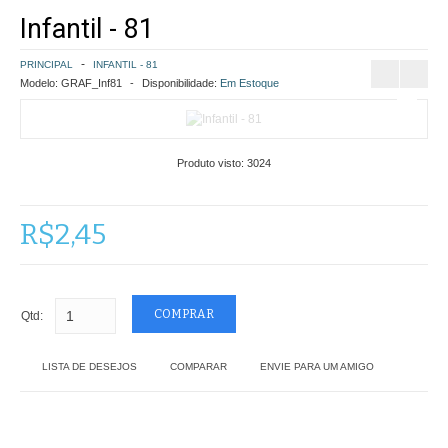
Infantil - 81
COMO COMPRAR
PRINCIPAL
INFANTIL - 81
POLÍTICA DE FRETE GRÁTIS
Modelo:
GRAF_Inf81
Disponibilidade:
Em Estoque
SIMULAR FRETE
Produto visto:
3024
FINALIZAR COMPRA
CONTATO
R$2,45
Qtd:
LISTA DE DESEJOS
COMPARAR
ENVIE PARA UM AMIGO