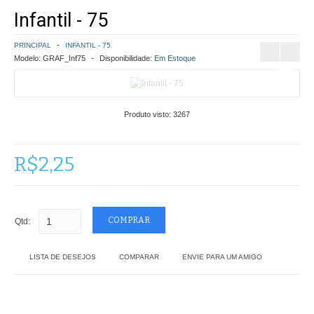
Infantil - 75
COMO COMPRAR
PRINCIPAL
INFANTIL - 75
POLÍTICA DE FRETE GRÁTIS
Modelo:
GRAF_Inf75
Disponibilidade:
Em Estoque
SIMULAR FRETE
Produto visto:
3267
FINALIZAR COMPRA
CONTATO
R$2,25
Qtd:
LISTA DE DESEJOS
COMPARAR
ENVIE PARA UM AMIGO