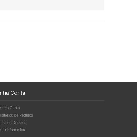
nha Conta
Minha Conta
Histórico de Pedidos
Lista de Desejos
Meu Informativo