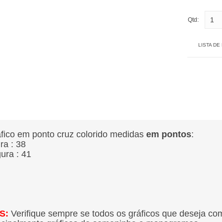
Qtd:
LISTA DE
fico em ponto cruz colorido medidas
em pontos
:
ura : 38
gura : 41
S:
Verifique sempre se todos os gráficos que deseja co