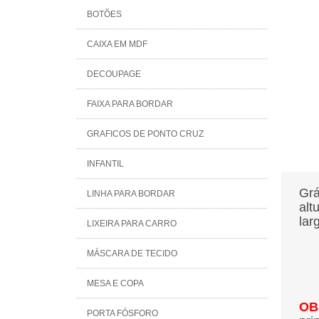
BOTÕES
CAIXA EM MDF
DECOUPAGE
FAIXA PARA BORDAR
GRAFICOS DE PONTO CRUZ
INFANTIL
Grá
LINHA PARA BORDAR
alt
lar
LIXEIRA PARA CARRO
MÁSCARA DE TECIDO
MESA E COPA
OB
PORTA FÓSFORO