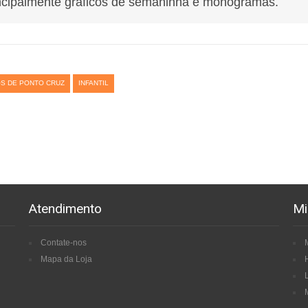
ncipalmente gráficos de semaninha e monogramas.
S DE PONTO CRUZ
INFANTIL
Atendimento
Mi
Contate-nos
Mapa da Loja