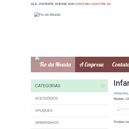
OLÁ, VISITANTE. ACESSE SUA
CONTA
OU
CADASTRE-SE
.
A Empresa
Contat
Infan
CATEGORIAS
PRINCIPAL
ACESSÓRIOS
Modelo:
GR
APLIQUES
Produto vis
ARMARINHOS