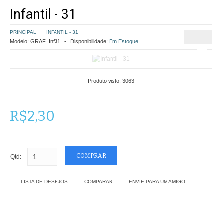
Infantil - 31
COMO COMPRAR
PRINCIPAL
INFANTIL - 31
POLÍTICA DE FRETE GRÁTIS
Modelo:
GRAF_Inf31
Disponibilidade:
Em Estoque
SIMULAR FRETE
Produto visto:
3063
FINALIZAR COMPRA
CONTATO
R$2,30
Qtd:
LISTA DE DESEJOS
COMPARAR
ENVIE PARA UM AMIGO