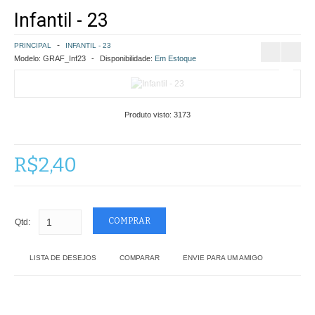
Infantil - 23
COMO COMPRAR
PRINCIPAL
INFANTIL - 23
POLÍTICA DE FRETE GRÁTIS
Modelo:
GRAF_Inf23
Disponibilidade:
Em Estoque
SIMULAR FRETE
Produto visto:
3173
FINALIZAR COMPRA
CONTATO
R$2,40
Qtd:
LISTA DE DESEJOS
COMPARAR
ENVIE PARA UM AMIGO