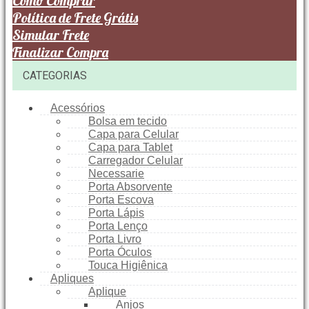
Como Comprar
Política de Frete Grátis
Simular Frete
Finalizar Compra
CATEGORIAS
Acessórios
Bolsa em tecido
Capa para Celular
Capa para Tablet
Carregador Celular
Necessarie
Porta Absorvente
Porta Escova
Porta Lápis
Porta Lenço
Porta Livro
Porta Óculos
Touca Higiênica
Apliques
Aplique
Anjos