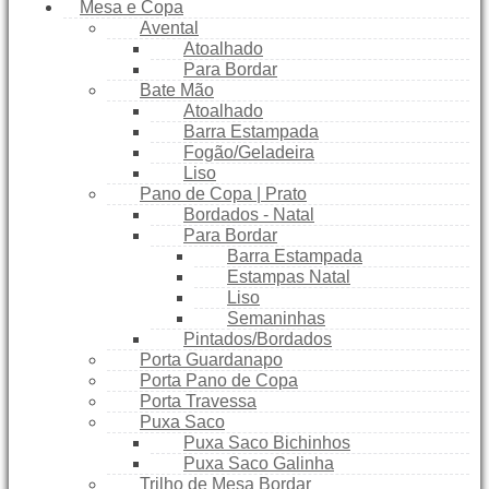
Mesa e Copa
Avental
Atoalhado
Para Bordar
Bate Mão
Atoalhado
Barra Estampada
Fogão/Geladeira
Liso
Pano de Copa | Prato
Bordados - Natal
Para Bordar
Barra Estampada
Estampas Natal
Liso
Semaninhas
Pintados/Bordados
Porta Guardanapo
Porta Pano de Copa
Porta Travessa
Puxa Saco
Puxa Saco Bichinhos
Puxa Saco Galinha
Trilho de Mesa Bordar