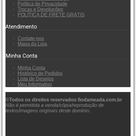
Política de Privacidade
Trocas e Devoluções
POLÍTICA DE FRETE GRÁTIS
Atendimento
Contate-nos
Mapa da Loja
Minha Conta
Minha Conta
Histórico de Pedidos
Lista de Desejos
Meu Informativo
©Todos os direitos reservados fiodameada.com.br
Não é permitida a venda/cópia/reprodução de
textos/imagens originais deste domínio.