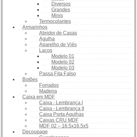
Diversos
Grandes
Minis
Termocolantes
Armarinhos
Abridor de Casas
Agulha
Aparelho de Viés
Laços
Modelo 01
Modelo 02
Modelo 03
Passa Fita Falso
Botões
Forrados
Madeira
Caixa em MDF
Caixa - Lembrança I
Caixa - Lembrança II
Caixa Porta Agulhas
Caixas CRU MDF
MDF 02 – 16.5x16.5x5
Decoupage