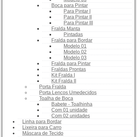
Boca para Pintar
Para Pintar I
Para Pintar II
Para Pintar III
Fralda Manta
Pintadas
Fralda para Bordar
Modelo 01
Modelo 02
Modelo 03
Fralda para Pintar
Fraldas Prontas
Kit Fralda I
Kit Fralda II
Porta Fralda
Porta Lencos Umedecidos
Toalha de Boca
Babete - Toalhinha
Com 01 unidade
Com 02 unidades
Linha para Bordar
Lixeira para Carro
Máscara de Tecido