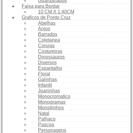
Guardanapos
Faixa para Bordar
10 CM X 1.40CM
Graficos de Ponto Cruz
Abelhas
Anjos
Barrados
Coletanea
Corujas
Costureiras
Dinossauros
Diversos
Espantalho
Floral
Galinhas
Infantil
Joaninhas
Monocromatico
Monogramas
Monstrinhos
Natal
Palhaco
Pascoa
Personagens