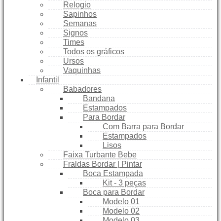
Relogio
Sapinhos
Semanas
Signos
Times
Todos os gráficos
Ursos
Vaquinhas
Infantil
Babadores
Bandana
Estampados
Para Bordar
Com Barra para Bordar
Estampados
Lisos
Faixa Turbante Bebe
Fraldas Bordar | Pintar
Boca Estampada
Kit - 3 peças
Boca para Bordar
Modelo 01
Modelo 02
Modelo 03