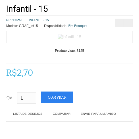
Infantil - 15
COMO COMPRAR
PRINCIPAL
INFANTIL - 15
POLÍTICA DE FRETE GRÁTIS
Modelo:
GRAF_Inf15
Disponibilidade:
Em Estoque
SIMULAR FRETE
Produto visto:
3125
FINALIZAR COMPRA
CONTATO
R$2,70
Qtd:
LISTA DE DESEJOS
COMPARAR
ENVIE PARA UM AMIGO