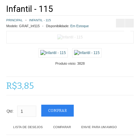
Infantil - 115
COMO COMPRAR
PRINCIPAL
INFANTIL - 115
POLÍTICA DE FRETE GRÁTIS
Modelo:
GRAF_Inf115
Disponibilidade:
Em Estoque
SIMULAR FRETE
FINALIZAR COMPRA
Produto visto:
3828
CONTATO
R$3,85
Qtd:
LISTA DE DESEJOS
COMPARAR
ENVIE PARA UM AMIGO