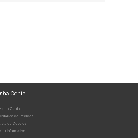
nha Conta
Minha Conta
Histórico de Pedidos
Lista de Desejos
Meu Informativo