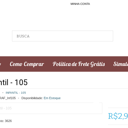
MINHA CONTA
o
Como Comprar
Política de Frete Grátis
Simula
til - 105
INFANTIL - 105
AF_Inf105
Disponibilidade:
Em Estoque
R$2,
to:
3626