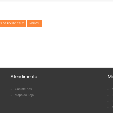
S DE PONTO CRUZ
INFANTIL
Atendimento
Mi
Contate-nos
Mapa da Loja