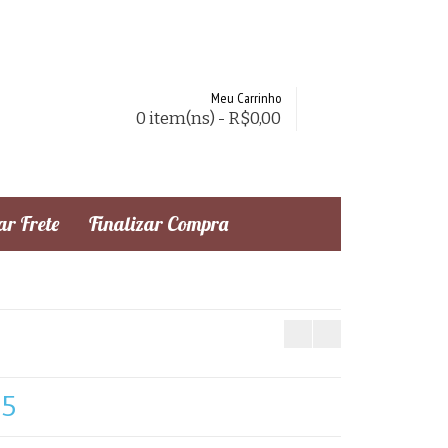
Meu Carrinho
0 item(ns) - R$0,00
r Frete
Finalizar Compra
95