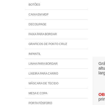
BOTÕES
CAIXA EM MDF
DECOUPAGE
FAIXA PARA BORDAR
GRAFICOS DE PONTO CRUZ
INFANTIL
Grá
LINHA PARA BORDAR
alt
lar
LIXEIRA PARA CARRO
MÁSCARA DE TECIDO
MESA E COPA
OB
pri
PORTA FÓSFORO