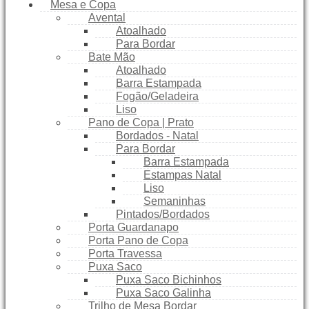
Mesa e Copa
Avental
Atoalhado
Para Bordar
Bate Mão
Atoalhado
Barra Estampada
Fogão/Geladeira
Liso
Pano de Copa | Prato
Bordados - Natal
Para Bordar
Barra Estampada
Estampas Natal
Liso
Semaninhas
Pintados/Bordados
Porta Guardanapo
Porta Pano de Copa
Porta Travessa
Puxa Saco
Puxa Saco Bichinhos
Puxa Saco Galinha
Trilho de Mesa Bordar