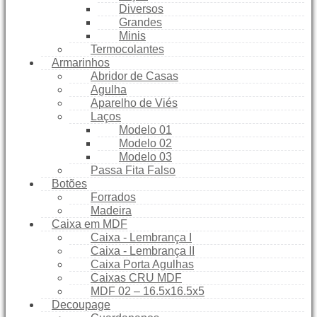
Diversos
Grandes
Minis
Termocolantes
Armarinhos
Abridor de Casas
Agulha
Aparelho de Viés
Laços
Modelo 01
Modelo 02
Modelo 03
Passa Fita Falso
Botões
Forrados
Madeira
Caixa em MDF
Caixa - Lembrança I
Caixa - Lembrança II
Caixa Porta Agulhas
Caixas CRU MDF
MDF 02 – 16.5x16.5x5
Decoupage