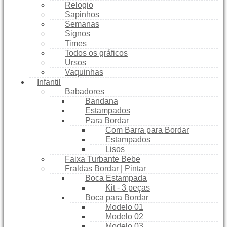
Relogio
Sapinhos
Semanas
Signos
Times
Todos os gráficos
Ursos
Vaquinhas
Infantil
Babadores
Bandana
Estampados
Para Bordar
Com Barra para Bordar
Estampados
Lisos
Faixa Turbante Bebe
Fraldas Bordar | Pintar
Boca Estampada
Kit - 3 peças
Boca para Bordar
Modelo 01
Modelo 02
Modelo 03