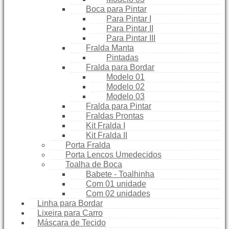
Boca para Pintar
Para Pintar I
Para Pintar II
Para Pintar III
Fralda Manta
Pintadas
Fralda para Bordar
Modelo 01
Modelo 02
Modelo 03
Fralda para Pintar
Fraldas Prontas
Kit Fralda I
Kit Fralda II
Porta Fralda
Porta Lencos Umedecidos
Toalha de Boca
Babete - Toalhinha
Com 01 unidade
Com 02 unidades
Linha para Bordar
Lixeira para Carro
Máscara de Tecido