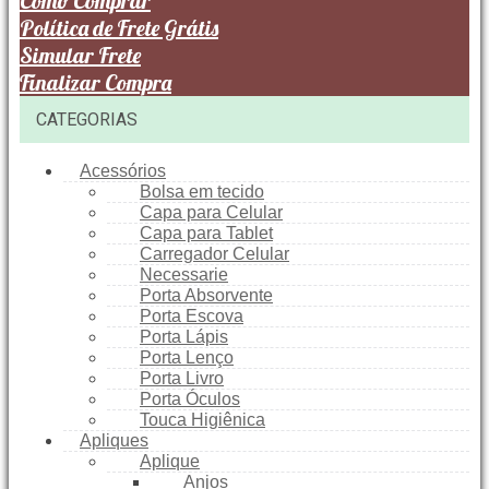
Como Comprar
Política de Frete Grátis
Simular Frete
Finalizar Compra
CATEGORIAS
Acessórios
Bolsa em tecido
Capa para Celular
Capa para Tablet
Carregador Celular
Necessarie
Porta Absorvente
Porta Escova
Porta Lápis
Porta Lenço
Porta Livro
Porta Óculos
Touca Higiênica
Apliques
Aplique
Anjos