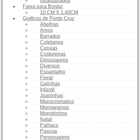
Guardanapos
Faixa para Bordar
10 CM X 1.40CM
Graficos de Ponto Cruz
Abelhas
Anjos
Barrados
Coletanea
Corujas
Costureiras
Dinossauros
Diversos
Espantalho
Floral
Galinhas
Infantil
Joaninhas
Monocromatico
Monogramas
Monstrinhos
Natal
Palhaco
Pascoa
Personagens