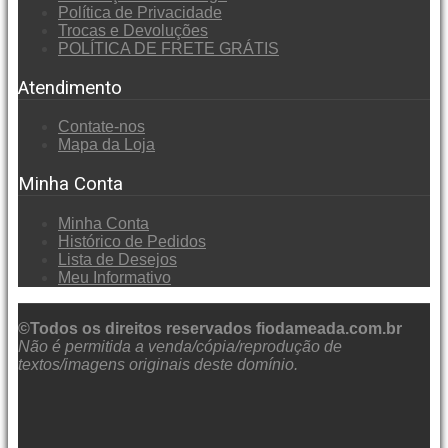
Política de Privacidade
Trocas e Devoluções
POLÍTICA DE FRETE GRÁTIS
Atendimento
Contate-nos
Mapa da Loja
Minha Conta
Minha Conta
Histórico de Pedidos
Lista de Desejos
Meu Informativo
©Todos os direitos reservados fiodameada.com.br
Não é permitida a venda/cópia/reprodução de
textos/imagens originais deste domínio.