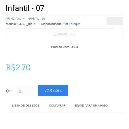
Infantil - 07
COMO COMPRAR
PRINCIPAL
INFANTIL - 07
POLÍTICA DE FRETE GRÁTIS
Modelo:
GRAF_Inf07
Disponibilidade:
Em Estoque
SIMULAR FRETE
Produto visto:
3594
FINALIZAR COMPRA
CONTATO
R$2,70
Qtd:
LISTA DE DESEJOS
COMPARAR
ENVIE PARA UM AMIGO