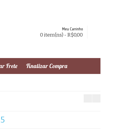
Meu Carrinho
0 item(ns) - R$0,00
r Frete
Finalizar Compra
55