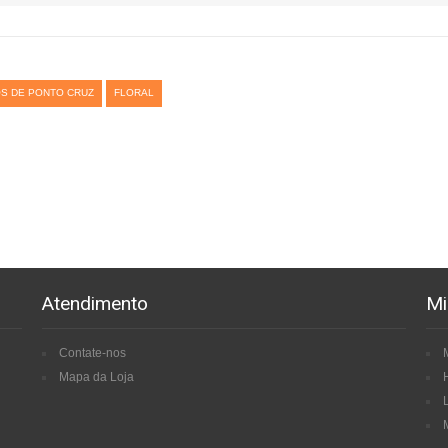
S DE PONTO CRUZ
FLORAL
Atendimento
Mi
Contate-nos
Mapa da Loja