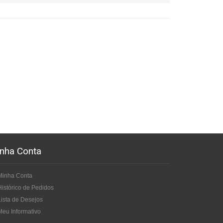
nha Conta
Minha Conta
Histórico de Pedidos
Lista de Desejos
Meu Informativo