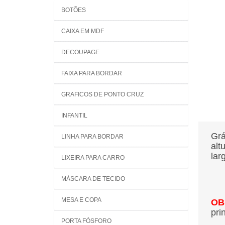
BOTÕES
CAIXA EM MDF
DECOUPAGE
FAIXA PARA BORDAR
GRAFICOS DE PONTO CRUZ
INFANTIL
Grá
LINHA PARA BORDAR
alt
lar
LIXEIRA PARA CARRO
MÁSCARA DE TECIDO
MESA E COPA
OB
pri
PORTA FÓSFORO