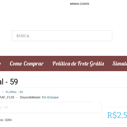
MINHA CONTA
o
Como Comprar
Política de Frete Grátis
Simula
l - 59
FLORAL - 59
AF_FL59
Disponibilidade:
Em Estoque
R$2,
to:
3284