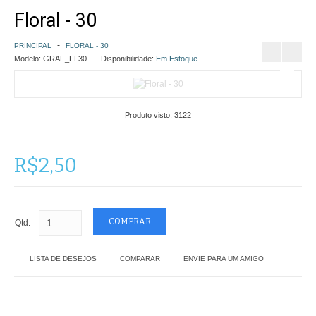
Floral - 30
COMO COMPRAR
PRINCIPAL
FLORAL - 30
POLÍTICA DE FRETE GRÁTIS
Modelo:
GRAF_FL30
Disponibilidade:
Em Estoque
SIMULAR FRETE
Produto visto:
3122
FINALIZAR COMPRA
CONTATO
R$2,50
Qtd:
LISTA DE DESEJOS
COMPARAR
ENVIE PARA UM AMIGO