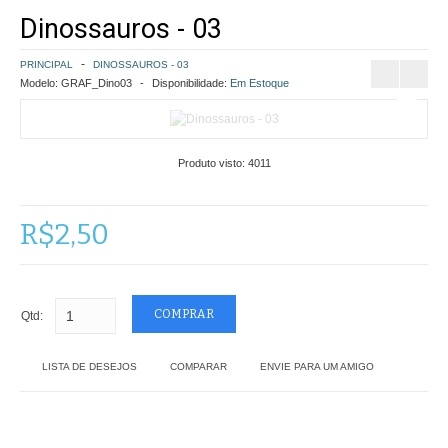
Dinossauros - 03
COMO COMPRAR
PRINCIPAL
DINOSSAUROS - 03
POLÍTICA DE FRETE GRÁTIS
Modelo:
GRAF_Dino03
Disponibilidade:
Em Estoque
SIMULAR FRETE
Produto visto:
4011
FINALIZAR COMPRA
CONTATO
R$2,50
Qtd:
LISTA DE DESEJOS
COMPARAR
ENVIE PARA UM AMIGO