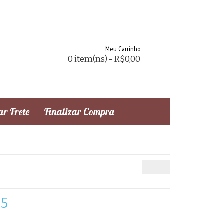
Meu Carrinho
0 item(ns) - R$0,00
r Frete
Finalizar Compra
65