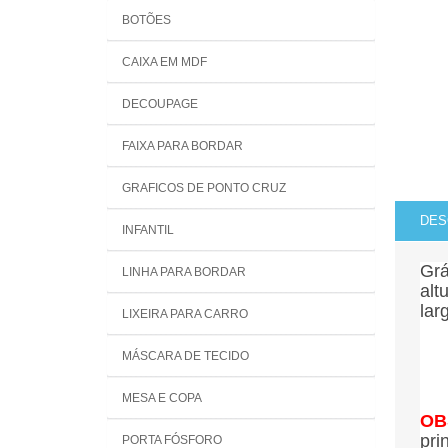
BOTÕES
CAIXA EM MDF
DECOUPAGE
FAIXA PARA BORDAR
GRAFICOS DE PONTO CRUZ
DES
INFANTIL
Grá
LINHA PARA BORDAR
alt
lar
LIXEIRA PARA CARRO
MÁSCARA DE TECIDO
MESA E COPA
OB
pri
PORTA FÓSFORO