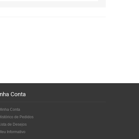
nha Conta
Minha Conta
Histórico de Pedidos
Lista de Desejos
Meu Informativo