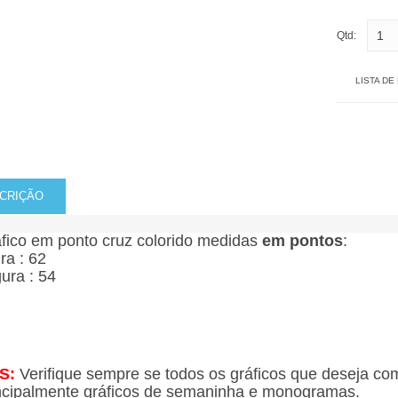
Qtd:
LISTA DE
CRIÇÃO
fico em ponto cruz colorido medidas
em pontos
:
ura : 62
gura : 54
S:
Verifique sempre se todos os gráficos que deseja co
ncipalmente gráficos de semaninha e monogramas.