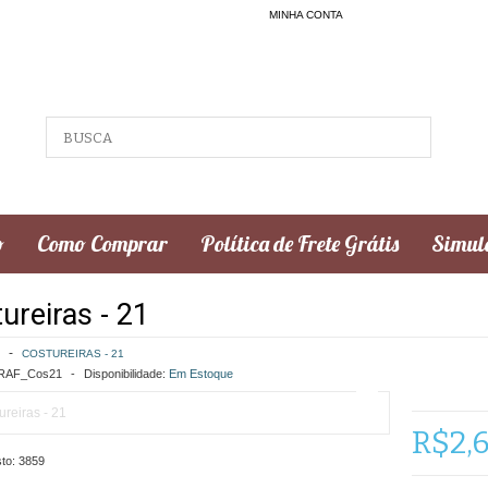
MINHA CONTA
o
Como Comprar
Política de Frete Grátis
Simula
ureiras - 21
COSTUREIRAS - 21
AF_Cos21
Disponibilidade:
Em Estoque
R$2,
to:
3859