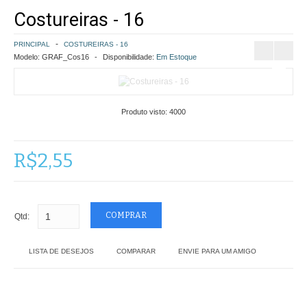
Costureiras - 16
COMO COMPRAR
PRINCIPAL
COSTUREIRAS - 16
POLÍTICA DE FRETE GRÁTIS
Modelo:
GRAF_Cos16
Disponibilidade:
Em Estoque
SIMULAR FRETE
Produto visto:
4000
FINALIZAR COMPRA
CONTATO
R$2,55
Qtd:
LISTA DE DESEJOS
COMPARAR
ENVIE PARA UM AMIGO