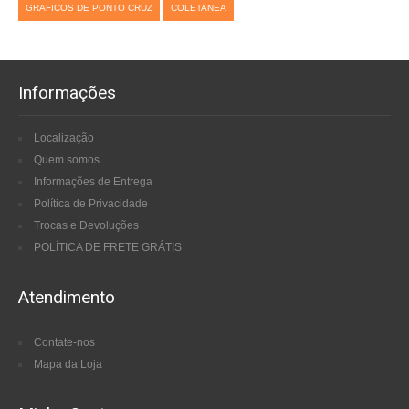
GRAFICOS DE PONTO CRUZ
COLETANEA
Informações
Localização
Quem somos
Informações de Entrega
Política de Privacidade
Trocas e Devoluções
POLÍTICA DE FRETE GRÁTIS
Atendimento
Contate-nos
Mapa da Loja