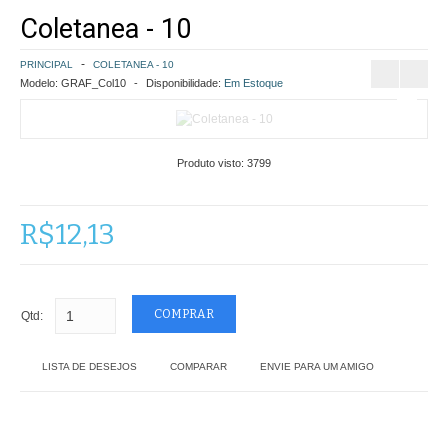
Coletanea - 10
COMO COMPRAR
PRINCIPAL
COLETANEA - 10
POLÍTICA DE FRETE GRÁTIS
Modelo:
GRAF_Col10
Disponibilidade:
Em Estoque
SIMULAR FRETE
Produto visto:
3799
FINALIZAR COMPRA
CONTATO
R$12,13
Qtd:
LISTA DE DESEJOS
COMPARAR
ENVIE PARA UM AMIGO