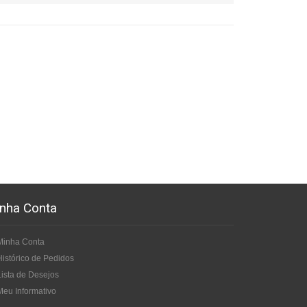
nha Conta
Minha Conta
Histórico de Pedidos
Lista de Desejos
Meu Informativo