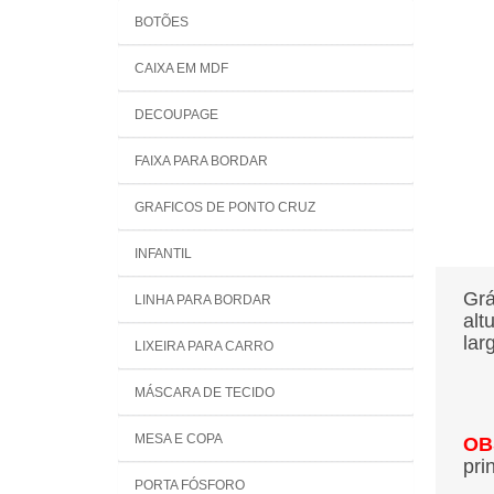
BOTÕES
CAIXA EM MDF
DECOUPAGE
FAIXA PARA BORDAR
GRAFICOS DE PONTO CRUZ
INFANTIL
Grá
LINHA PARA BORDAR
alt
lar
LIXEIRA PARA CARRO
MÁSCARA DE TECIDO
MESA E COPA
OB
pri
PORTA FÓSFORO