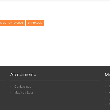
S DE PONTO CRUZ
BARRADOS
Atendimento
Mi
Contate-nos
Mapa da Loja