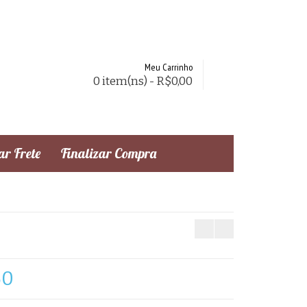
Meu Carrinho
0 item(ns) - R$0,00
r Frete
Finalizar Compra
60