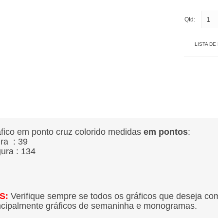
Qtd:
LISTA DE
fico em ponto cruz colorido medidas
em pontos
:
ura : 39
gura : 134
S:
Verifique sempre se todos os gráficos que deseja co
ncipalmente gráficos de semaninha e monogramas.