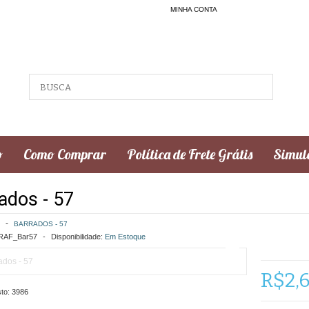
MINHA CONTA
o
Como Comprar
Política de Frete Grátis
Simula
ados - 57
BARRADOS - 57
AF_Bar57
Disponibilidade:
Em Estoque
R$2,
to:
3986