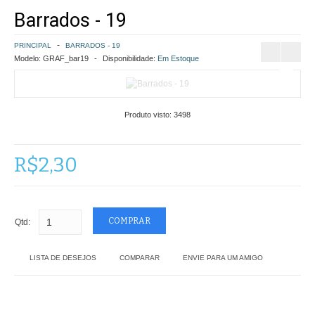
Barrados - 19
COMO COMPRAR
PRINCIPAL
BARRADOS - 19
POLÍTICA DE FRETE GRÁTIS
Modelo:
GRAF_bar19
Disponibilidade:
Em Estoque
SIMULAR FRETE
Produto visto:
3498
FINALIZAR COMPRA
CONTATO
R$2,30
Qtd:
LISTA DE DESEJOS
COMPARAR
ENVIE PARA UM AMIGO