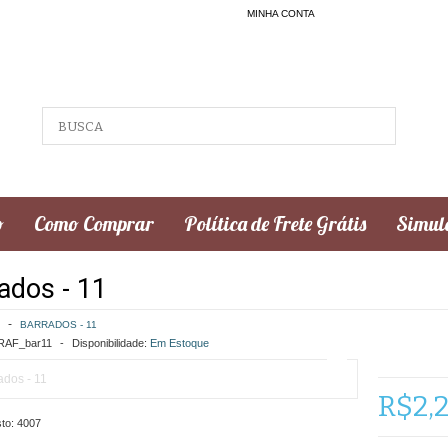
MINHA CONTA
o
Como Comprar
Política de Frete Grátis
Simula
ados - 11
BARRADOS - 11
AF_bar11
Disponibilidade:
Em Estoque
R$2,
to:
4007