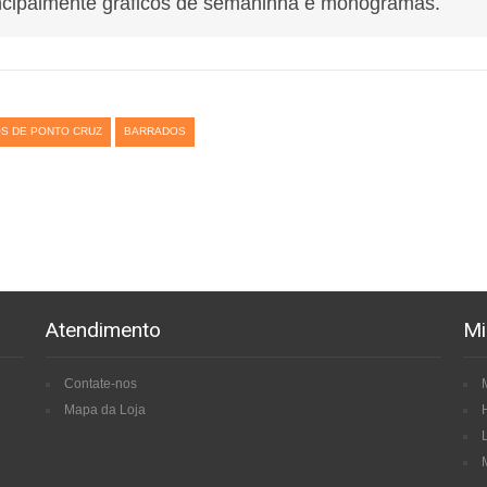
ncipalmente gráficos de semaninha e monogramas.
S DE PONTO CRUZ
BARRADOS
Atendimento
Mi
Contate-nos
Mapa da Loja