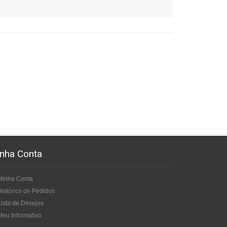
nha Conta
Minha Conta
Histórico de Pedidos
Lista de Desejos
Meu Informativo