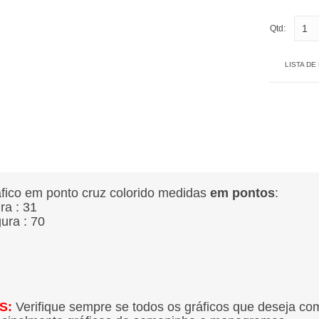
Qtd:
LISTA DE
fico em ponto cruz colorido medidas
em pontos
:
ura : 31
gura : 70
S:
Verifique sempre se todos os gráficos que deseja co