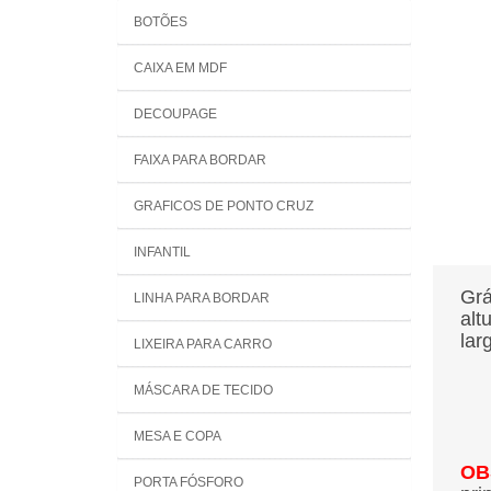
BOTÕES
CAIXA EM MDF
DECOUPAGE
FAIXA PARA BORDAR
GRAFICOS DE PONTO CRUZ
INFANTIL
Grá
LINHA PARA BORDAR
alt
lar
LIXEIRA PARA CARRO
MÁSCARA DE TECIDO
MESA E COPA
OB
PORTA FÓSFORO