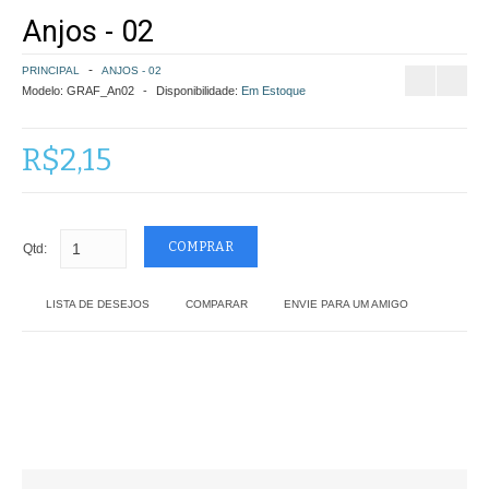
Anjos - 02
COMO COMPRAR
PRINCIPAL
ANJOS - 02
POLÍTICA DE FRETE GRÁTIS
Modelo:
GRAF_An02
Disponibilidade:
Em Estoque
SIMULAR FRETE
R$2,15
FINALIZAR COMPRA
CONTATO
Qtd:
LISTA DE DESEJOS
COMPARAR
ENVIE PARA UM AMIGO