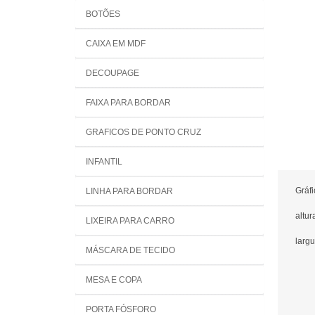
BOTÕES
CAIXA EM MDF
DECOUPAGE
FAIXA PARA BORDAR
GRAFICOS DE PONTO CRUZ
INFANTIL
Gráf
LINHA PARA BORDAR
altur
LIXEIRA PARA CARRO
largu
MÁSCARA DE TECIDO
MESA E COPA
PORTA FÓSFORO