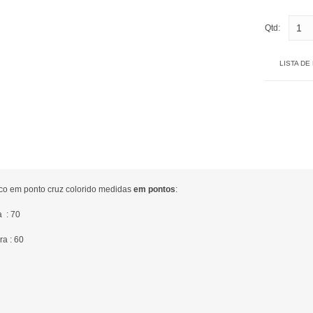
Qtd:
LISTA DE
ico em ponto cruz colorido medidas
em pontos
:
a : 70
ra : 60