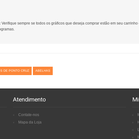
:
Verifique sempre se todos os gráficos que deseja comprar estão em seu carrinho
gramas.
S DE PONTO CRUZ
ABELHAS
Atendimento
Mi
Contate-nos
Mapa da Loja