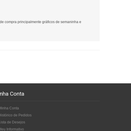
 de compra principalmente gráficos de semaninha e
nha Conta
Minha Conta
Histórico de Pedidos
Lista de Desejos
Meu Informativo