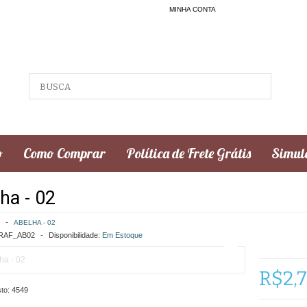
MINHA CONTA
o
Como Comprar
Política de Frete Grátis
Simula
ha - 02
ABELHA - 02
AF_AB02
Disponibilidade:
Em Estoque
R$2,
to:
4549