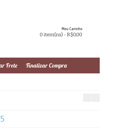
Meu Carrinho
0 item(ns) - R$0,00
r Frete
Finalizar Compra
75