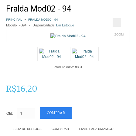
Fralda Mod02 - 94
COMO COMPRAR
PRINCIPAL
FRALDA MOD02 - 94
POLÍTICA DE FRETE GRÁTIS
Modelo:
FB94
Disponibilidade:
Em Estoque
ZOOM
SIMULAR FRETE
FINALIZAR COMPRA
CONTATO
Produto visto:
8881
R$16,20
Qtd:
LISTA DE DESEJOS
COMPARAR
ENVIE PARA UM AMIGO