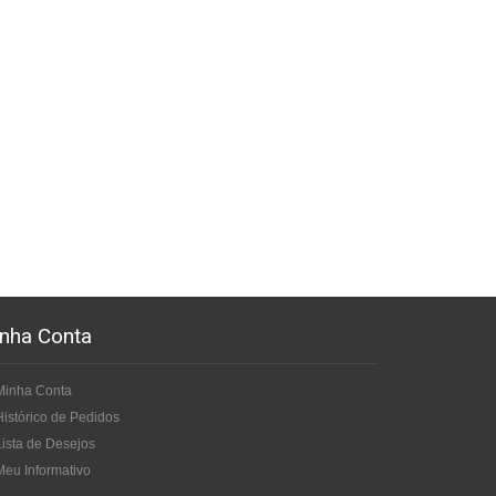
nha Conta
Minha Conta
Histórico de Pedidos
Lista de Desejos
Meu Informativo