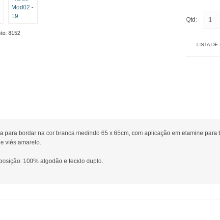
Qtd:
to:
8152
LISTA DE
da para bordar na cor branca medindo 65 x 65cm, com aplicação em etamine para 
 e viés amarelo.
osição: 100% algodão e tecido duplo.