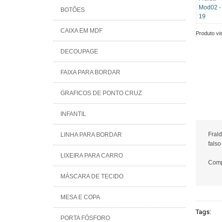
BOTÕES
CAIXA EM MDF
Produto vis
DECOUPAGE
FAIXA PARA BORDAR
GRAFICOS DE PONTO CRUZ
INFANTIL
Fral
LINHA PARA BORDAR
falso
LIXEIRA PARA CARRO
Comp
MÁSCARA DE TECIDO
MESA E COPA
Tags:
PORTA FÓSFORO