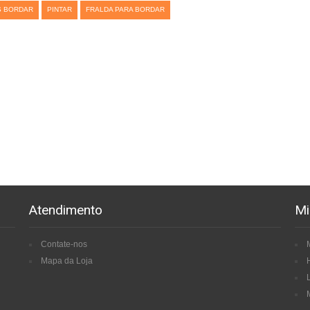
S BORDAR
PINTAR
FRALDA PARA BORDAR
Atendimento
Mi
Contate-nos
Mapa da Loja