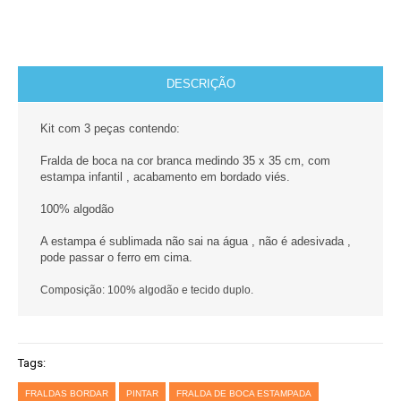
DESCRIÇÃO
Kit com 3 peças contendo:
Fralda de boca na cor branca medindo 35 x 35 cm, com
estampa infantil , acabamento em bordado v
iés
.
100% algodão
A estampa é sublimada não sai na água , não é adesivada ,
pode passar o ferro em cima.
Composição: 100% algodão e tecido duplo.
Tags:
FRALDAS BORDAR
PINTAR
FRALDA DE BOCA ESTAMPADA