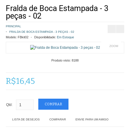
Fralda de Boca Estampada - 3
COMO COMPRAR
peças - 02
POLÍTICA DE FRETE GRÁTIS
PRINCIPAL
FRALDA DE BOCA ESTAMPADA - 3 PEÇAS - 02
SIMULAR FRETE
Modelo:
FBkit02
Disponibilidade:
Em Estoque
ZOOM
FINALIZAR COMPRA
Produto visto:
8188
CONTATO
R$16,45
Qtd:
LISTA DE DESEJOS
COMPARAR
ENVIE PARA UM AMIGO