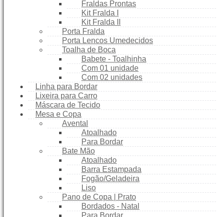
Fraldas Prontas
Kit Fralda I
Kit Fralda II
Porta Fralda
Porta Lencos Umedecidos
Toalha de Boca
Babete - Toalhinha
Com 01 unidade
Com 02 unidades
Linha para Bordar
Lixeira para Carro
Máscara de Tecido
Mesa e Copa
Avental
Atoalhado
Para Bordar
Bate Mão
Atoalhado
Barra Estampada
Fogão/Geladeira
Liso
Pano de Copa | Prato
Bordados - Natal
Para Bordar