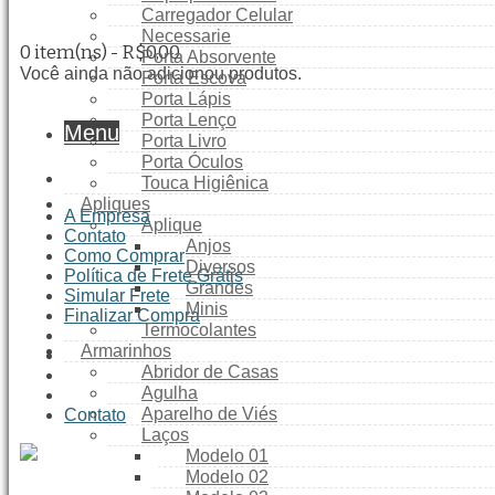
Carregador Celular
Necessarie
0 item(ns) - R$0,00
Porta Absorvente
Você ainda não adicionou produtos.
Porta Escova
Porta Lápis
Porta Lenço
Menu
Porta Livro
Porta Óculos
Touca Higiênica
Apliques
A Empresa
Aplique
Contato
Anjos
Como Comprar
Diversos
Política de Frete Grátis
Grandes
Simular Frete
Minis
Finalizar Compra
Termocolantes
Armarinhos
Abridor de Casas
Agulha
Aparelho de Viés
Contato
Laços
Modelo 01
Modelo 02
A Empresa