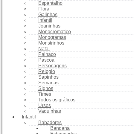
Espantalho
Floral
Galinhas
Infantil
Joaninhas
Monocromatico
Monogramas
Monstrinhos
Natal
Palhaco
Pascoa
Personagens
Relogio
Sapinhos
Semanas
Signos
Times
Todos os gráficos
Ursos
Vaquinhas
Infantil
Babadores
Bandana
Estampados