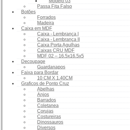
Modelo 03
Contato
Passa Fita Falso
Como Comprar
Botões
Forrados
Política de Frete Grátis
Madeira
Simular Frete
Caixa em MDF
Finalizar Compra
Caixa - Lembrança I
Caixa - Lembrança II
Caixa Porta Agulhas
Caixas CRU MDF
MDF 02 – 16.5x16.5x5
Decoupage
Guardanapos
Faixa para Bordar
10 CM X 1.40CM
Graficos de Ponto Cruz
Abelhas
Anjos
Barrados
Coletanea
Corujas
Costureiras
Dinossauros
Diversos