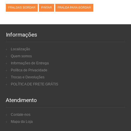
FRALDAS BORDAR
PINTAR
FRALDA PARA BORDAR
Informações
Localização
Quem somos
Informações de Entrega
Política de Privacidade
Trocas e Devoluções
POLÍTICA DE FRETE GRÁTIS
Atendimento
Contate-nos
Mapa da Loja