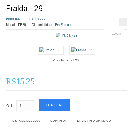
Fralda - 29
COMO COMPRAR
PRINCIPAL
FRALDA - 29
POLÍTICA DE FRETE GRÁTIS
Modelo:
FB29
Disponibilidade:
Em Estoque
ZOOM
SIMULAR FRETE
FINALIZAR COMPRA
Produto visto:
8263
CONTATO
R$15,25
Qtd:
LISTA DE DESEJOS
COMPARAR
ENVIE PARA UM AMIGO