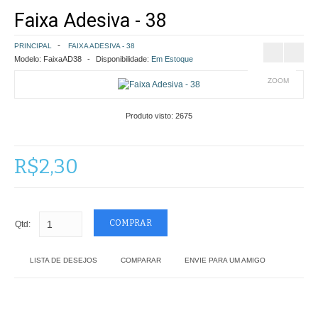
Faixa Adesiva - 38
COMO COMPRAR
PRINCIPAL
FAIXA ADESIVA - 38
POLÍTICA DE FRETE GRÁTIS
Modelo:
FaixaAD38
Disponibilidade:
Em Estoque
ZOOM
SIMULAR FRETE
Produto visto:
2675
FINALIZAR COMPRA
CONTATO
R$2,30
Qtd:
LISTA DE DESEJOS
COMPARAR
ENVIE PARA UM AMIGO