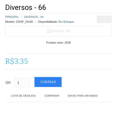
Diversos - 66
COMO COMPRAR
PRINCIPAL
DIVERSOS - 66
POLÍTICA DE FRETE GRÁTIS
Modelo:
GRAF_Div66
Disponibilidade:
Em Estoque
SIMULAR FRETE
Produto visto:
2539
FINALIZAR COMPRA
CONTATO
R$3,35
Qtd:
LISTA DE DESEJOS
COMPARAR
ENVIE PARA UM AMIGO