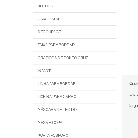
BOTÕES
CAIXA EM MDF
DECOUPAGE
FAIXA PARA BORDAR
GRAFICOS DE PONTO CRUZ
INFANTIL
Gráf
LINHA PARA BORDAR
altur
LIXEIRA PARA CARRO
largu
MÁSCARA DE TECIDO
MESA E COPA
PORTA FÓSFORO