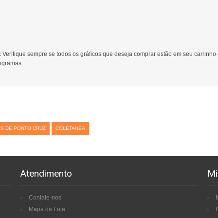
:
Verifique sempre se todos os gráficos que deseja comprar estão em seu carrinho
gramas.
S DE PONTO CRUZ
COLETANEA
Atendimento
Mi
Contate-nos
Mapa da Loja