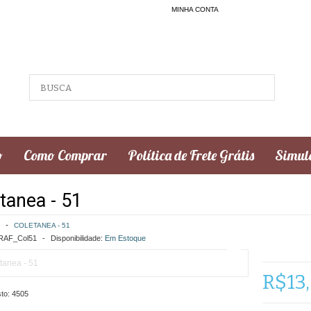
MINHA CONTA
o
Como Comprar
Política de Frete Grátis
Simula
tanea - 51
COLETANEA - 51
AF_Col51
Disponibilidade:
Em Estoque
R$13
to:
4505