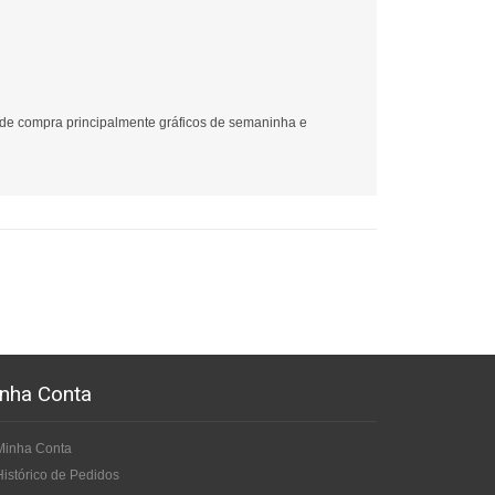
 de compra principalmente gráficos de semaninha e
nha Conta
Minha Conta
Histórico de Pedidos