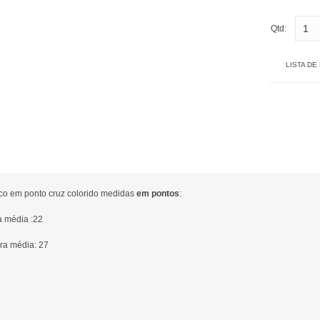
Qtd:
LISTA DE
ico em ponto cruz colorido medidas
em pontos
:
a média :22
ra média: 27