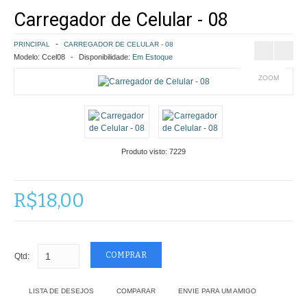
Carregador de Celular - 08
COMO COMPRAR
PRINCIPAL
CARREGADOR DE CELULAR - 08
POLÍTICA DE FRETE GRÁTIS
Modelo:
Ccel08
Disponibilidade:
Em Estoque
ZOOM
SIMULAR FRETE
FINALIZAR COMPRA
CONTATO
Produto visto:
7229
R$18,00
Qtd:
LISTA DE DESEJOS
COMPARAR
ENVIE PARA UM AMIGO