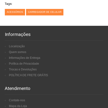
Tags:
ACESSÓRIOS
CARREGADOR DE CELULAR
Informações
Localização
Quem somos
Informações de Entrega
Política de Privacidade
Trocas e Devoluções
POLÍTICA DE FRETE GRÁTIS
Atendimento
Contate-nos
Mapa da Loja