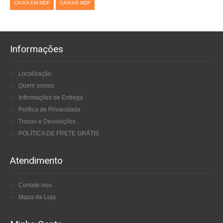
CAIXA EM MDF
CAIXAS MDF
Informações
Localização
Quem somos
Informações de Entrega
Política de Privacidade
Trocas e Devoluções
POLÍTICA DE FRETE GRÁTIS
Atendimento
Contate-nos
Mapa da Loja