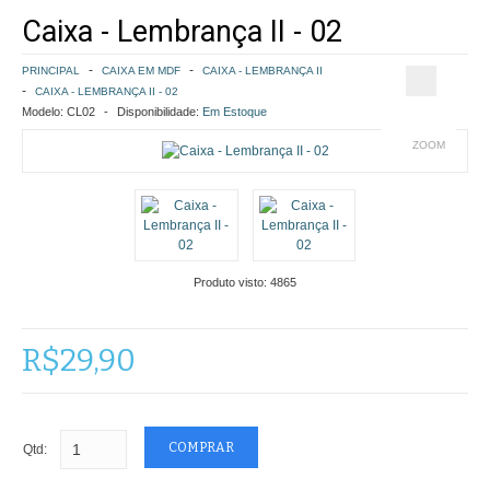
Caixa - Lembrança II - 02
COMO COMPRAR
PRINCIPAL
CAIXA EM MDF
CAIXA - LEMBRANÇA II
POLÍTICA DE FRETE GRÁTIS
CAIXA - LEMBRANÇA II - 02
Modelo:
CL02
Disponibilidade:
Em Estoque
SIMULAR FRETE
ZOOM
FINALIZAR COMPRA
CONTATO
Produto visto:
4865
R$29,90
Qtd: